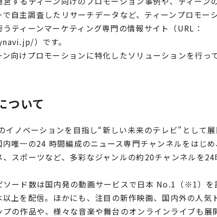
運営するティーン向けのプロモーション事例や、ティーン
ンバーで自主調査したリサーチデータなど、ティーンプロモー
行うティーンマーケティング専門の情報サイト（URL：
.mynavi.jp/）です。
ーン向けプロモーションに特化したソリューションを行っ
」について
ビのイノベーションを目指し“新しい未来のテレビ”として
国内唯一の24 時間編成のニュース専門チャンネルをはじ
、スポーツなど、多彩なジャンルの約20チャンネルを24
ソード数は国内発の動画サービスで日本 No.1（※1）
00 本以上を配信。ほかにも、注目の新作映画、国内外の人
ップの作品や、様々な音楽や舞台のオンラインライブも展