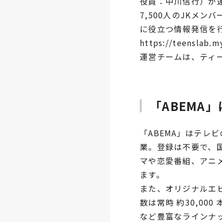
役員：中川信行）が
7,500人のJKメ
に役立つ情報発信を
https://teenslab
運営チームは、ティ
「ABEMA
「ABEMA」はテレ
業。登録は不要で、
マや恋愛番組、アニメ
ます。
また、オリジナルエピ
数は常時 約30,0
など豊富なラインナ