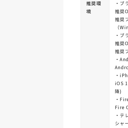
推奨環
・ブ
境
推奨OS
推奨ブ
（Wi
・ブ
推奨O
推奨ブ
・An
Andr
・iPh
iOS 
降)
・Fi
Fire
・テ
シャー