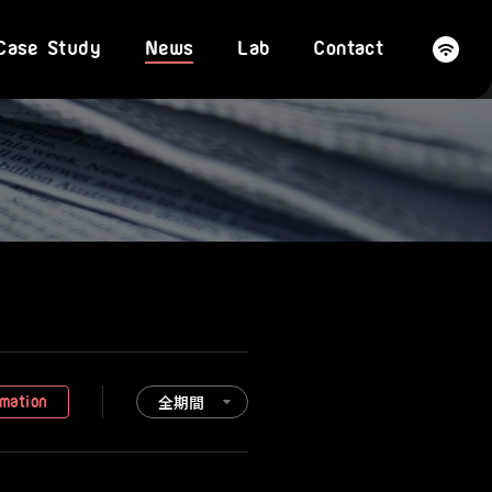
Case Study
News
Lab
Contact
全期間
rmation