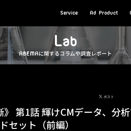
Service
Ad Product
L
a
b
に関するコラムや調査レポート
ABEMA
噺》 第1話 輝けCMデータ、分
ドセット（前編）