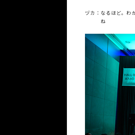
ヅカ
なるほど。わ
ね