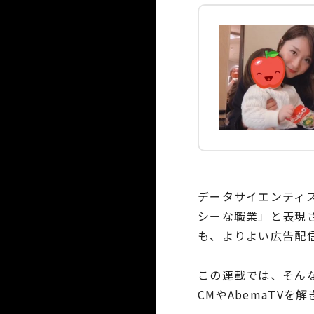
データサイエンティ
シーな職業」と表現さ
も、よりよい広告配
この連載では、そん
CMやAbemaTVを