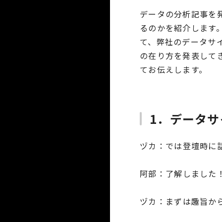
データの分析記事を発
るのかを紹介します。2
て、弊社のデータサイ
の在り方を発表して
てお伝えします。
1．データ
ヅカ
では登壇時に
阿部
了解しました
ヅカ
まずは趣旨か