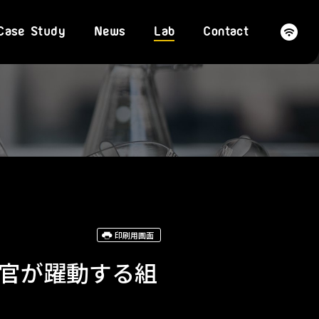
Case Study
News
Lab
Contact
印刷用画面
析官が躍動する組