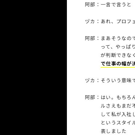
阿部
一言で言うと
ヅカ
あれ、プロフ
阿部
まあそうなの
って、やっぱ
が判断できな
で仕事の幅が
ヅカ
そういう意味
阿部
はい。もちろ
ルさえもまだ
して私が入社し
というスタイ
表しました