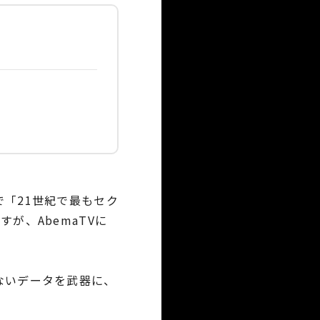
「21世紀で最もセク
が、AbemaTVに
ないデータを武器に、