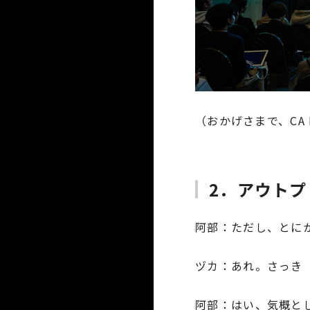
（おかげさまで、CA B
2．アウト
阿部
ただし、とに
ヅカ
あれ。さっき
阿部
はい、気概と