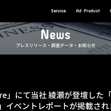
Service
Ad Product
N
e
w
s
プレスリリース・調査データ・お知らせ
 Wire」にて当社 綾瀬が登壇した「A
arty」イベントレポートが掲載さ