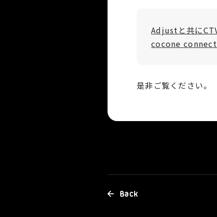
Adjustと共に
cocone conne
是非ご覧ください。
Back