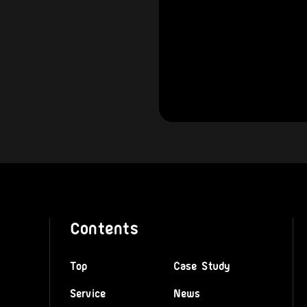
Contents
Top
Case Study
Service
News