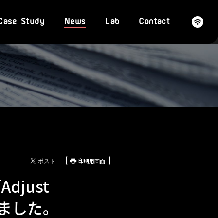
Case Study
News
Lab
Contact
印刷用画面
djust
れました。