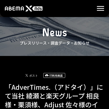
N
e
w
s
プレスリリース・調査データ・お知らせ
印刷用画面
「AdverTimes.（アドタイ）」に
て当社 綾瀬と楽天グループ 相良
様・栗須様、Adjust 佐々様のイ