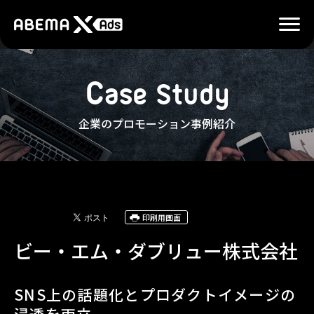
C
a
s
e
S
t
u
d
y
企業のプロモーション事例紹介
印刷用画面
ビー・エム・ダブリュー株式会社
SNS上の話題化とプロダクトイメージの