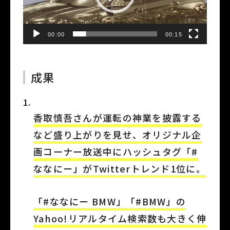
ー
ヤ
ー
00:00
00:15
成果
香取慎吾さんが運転の神業を披露する
など盛り上がりを見せ、オリジナル企
画コーナー放送中にハッシュタグ「#
ななにー」がTwitterトレンド1位に。
「#ななにー BMW」「#BMW」の
Yahoo!リアルタイム検索数も大きく伸