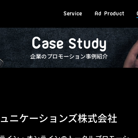
Service
Ad Product
C
a
s
e
S
t
u
d
y
企業のプロモーション事例紹介
ュニケーションズ株式会社