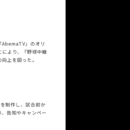
bemaTV」のオリ
とにより、『野球中継
の向上を図った。
」を制作し、試合前か
り、告知やキャンペー