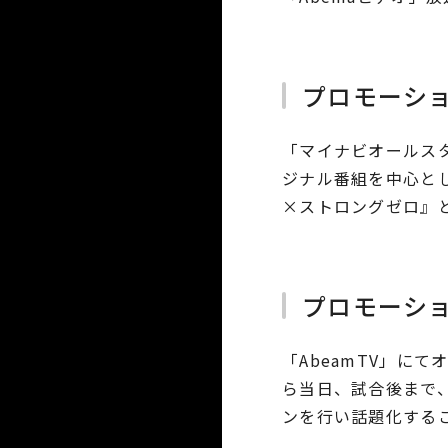
プロモーシ
「マイナビオールスタ
ジナル番組を中心と
×ストロングゼロ』
プロモーシ
「AbeamTV」に
ら当日、試合後まで
ンを行い話題化する