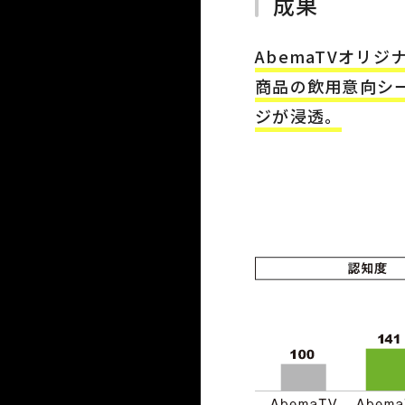
成果
AbemaTVオリ
商品の飲用意向シ
ジが浸透。