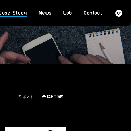
Case Study
News
Lab
Contact
印刷用画面