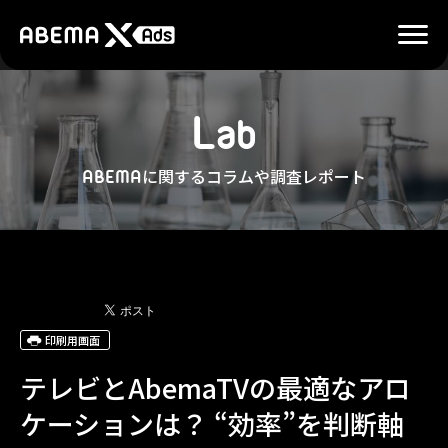
L
a
b
に関するコラムや調査レポート
ABEMA
印刷用画面
テレビとAbemaTVの最適なアロ
ケーションは？ “効率”を判断軸