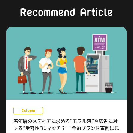
Recommend Article
Column
若年層のメディアに求める“モラル感”や広告に対
する“受容性”にマッチ？─ 金融ブランド事例に見