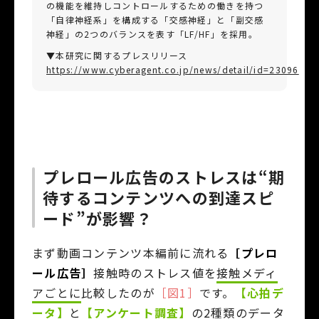
の機能を維持しコントロールするための働きを持つ
「自律神経系」を構成する「交感神経」と「副交感
神経」の2つのバランスを表す「LF/HF」を採用。
▼本研究に関するプレスリリース
https://www.cyberagent.co.jp/news/detail/id=23096
プレロール広告のストレスは“期
待するコンテンツへの到達スピ
ード”が影響？
まず動画コンテンツ本編前に流れる
［プレロ
ール広告］
接触時のストレス値を
接触メディ
アごとに
比較したのが
［図1］
です。
【心拍デ
ータ】
と
【アンケート調査】
の2種類のデータ