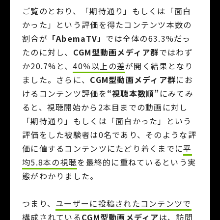
ご覧のとおり、「期待通り」もしくは「面白
かった」という評価を得たコンテンツ本数の
割合が
「AbemaTV」
では全体の63.3%だっ
たのに対し、
CGM型動画メディア群
ではわず
か20.7%と、
40％以上の差
が開く
結果となり
ました。さらに、
CGM型動画メディア群
にお
けるコンテンツ評価を
“視聴本数順”
にみてみ
ると、
視聴開始から2本目までの動画に対し
「期待通り」もしくは「面白かった」という
評価をした被験者は0名であり、そのような評
価に値するコンテンツにたどり着くまでに
平
均5.8本の視聴
を最終的に重ねている
という実
態がわかりました。
つまり、
ユーザーに投稿されたコンテンツで
構成されている
CGM型動画メディア
は、訪問