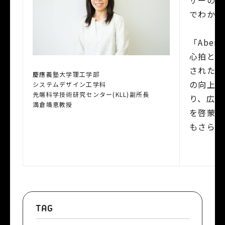
でわかり
「Abe
心拍とい
されたこ
慶應義塾大学理工学部
の向上へ
システムデザイン工学科
先端科学技術研究センター(KLL)副所長
り、広告
満倉靖恵教授
を啓蒙し
もさらに
TAG