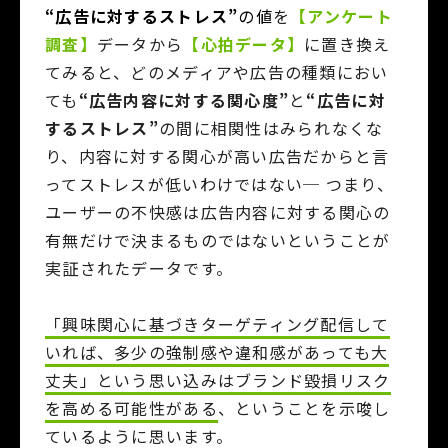
“広告に対するストレス”
の値
を
【アンケート
調査】
データから
【心拍データ】
に置き換え
てみると、どのメディアや広告の種類におい
ても
“広告内容に対する関心度”
と
“広告に対
するストレス”
の間に相関性はみられなくな
り、
内容に対する関心が高い広告だからと言
ってストレスが低いわけではない─ つまり、
ユーザーの不快感は広告内容に対する関心の
有無だけで決まるものではない
ということが
実証されたデータです。
「興味関心に基づきターゲティング配信して
いれば、多少の強制感や違和感があっても大
丈夫」という思い込みはブランド毀損リスク
を高める可能性がある
、
ということを示唆し
ているように思います。