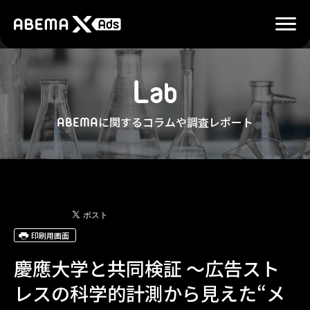
L
a
b
に関するコラムや調査レポート
ABEMA
印刷用画面
慶應大学と共同検証 ～広告スト
レスの科学的計測から見えた“メ