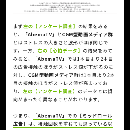
まず
左の【アンケート調査】
の結果をみる
と、
「AbemaTV」
と
CGM型動画メディア群
とはストレスの大きさと波形がほぼ同じで
す。一方、
右の【心拍データ】
の結果をみて
みると、
「AbemaTV」
では1本目より2本目
の広告接触のほうがストレス値が下がるのに
対し、
CGM型動画メディア群
は1本目より2本
目の接触のほうがストレス値が高まってお
り、
左の【アンケート調査】
のデータとは傾
向がまったく異なることがわかります。
つまり、
「AbemaTV」
での
［ミッドロール
広告］
は、接触回数を重ねても思っている以