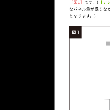
［図1］
です。(
［テ
なパネル量が足りな
となります。)