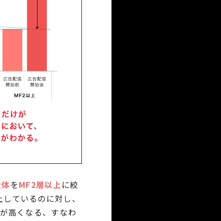
全体
を
MF2層以上
に絞
上しているのに対し、
が高くなる、すなわ