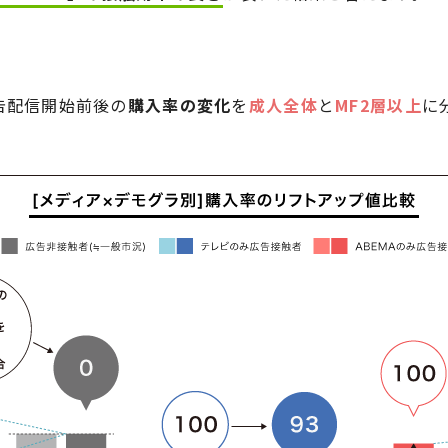
告配信開始前後の
購入率の変化
を
成人全体
と
MF2層以上
に