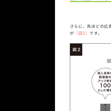
さらに、先ほどの広
が
［図2］
です。