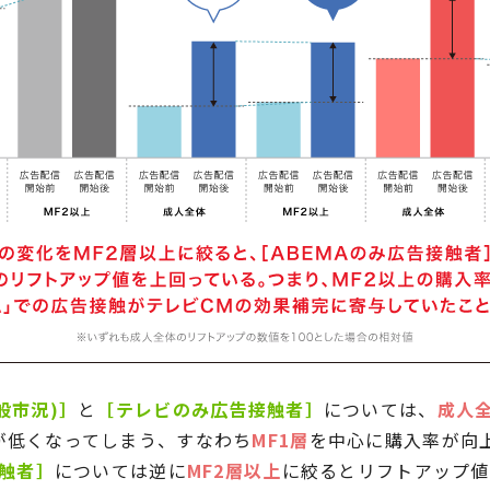
般市況)］
と
［テレビのみ広告接触者］
については、
成人
が低くなってしまう、すなわち
MF1層
を中心に購入率が向
接触者］
については逆に
MF2層以上
に絞るとリフトアップ値