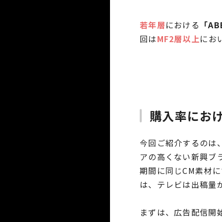
若年層
における
「A
回は
MF2層以上
にお
購入率にお
今回ご紹介するのは
アの高くない新興ブラ
期間に同じCM素材に
は、テレビは出稿量が
まずは、広告配信開