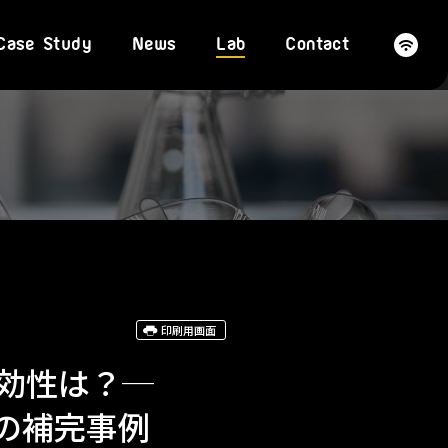
Case Study
News
Lab
Contact
印刷用画面
効性は？─
への補完事例