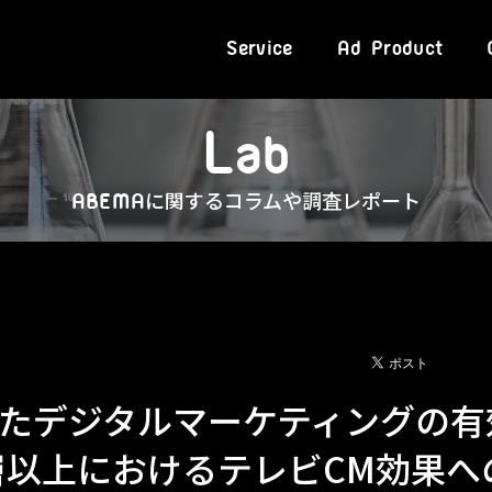
Service
Ad Product
L
a
b
に関するコラムや調査レポート
ABEMA
たデジタルマーケティングの有
F2層以上におけるテレビCM効果