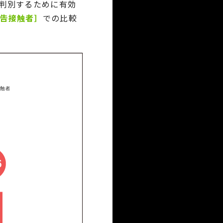
判別するために有効
広告接触者］
での比較