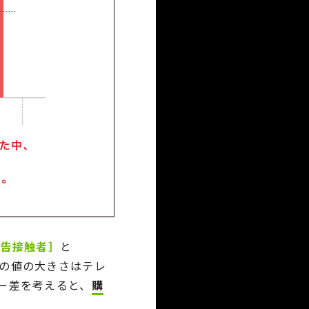
広告接触者］
と
の値の大きさはテレ
ー差を考えると、
購