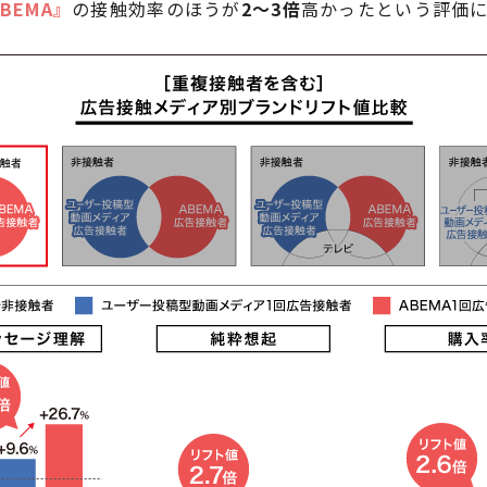
BEMA』
の接触効率のほうが
2～3倍
高かったという評価