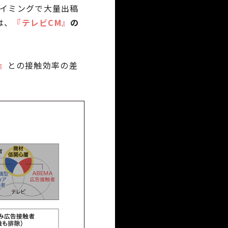
イミングで大量出稿
は、
『テレビCM』
の
A』
との接触効率の差