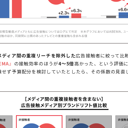
メディア間の重複リーチを除外した
広告接触者に絞って比
EMA』
の接触効率のほうが
4～5倍
高かった、という評価
味せず予算配分を検討していたとしたら、その係数の見直