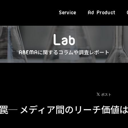
Service
Ad Product
L
a
b
に関するコラムや調査レポート
ABEMA
罠─ メディア間のリーチ価値