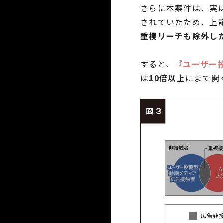
さらに本案件は、実
されていたため、上
重複リーチも除外した
すると、
『ユーザー
は
10倍以上
にまで開