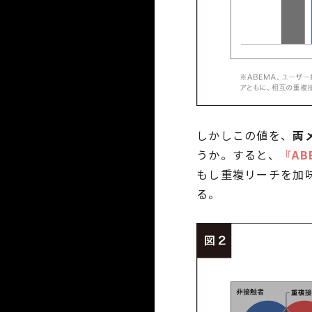
しかしこの値を、
両
うか。すると、
『AB
もし重複リーチを加
る。