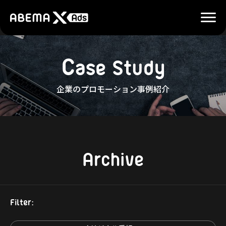
C
a
s
e
S
t
u
d
y
企業のプロモーション事例紹介
Archive
Filter