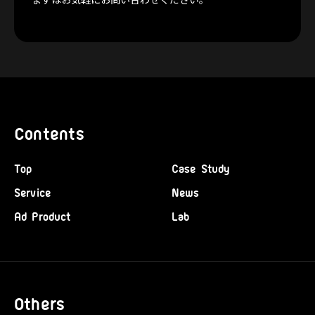
Contents
Top
Case Study
Service
News
Ad Product
Lab
Others