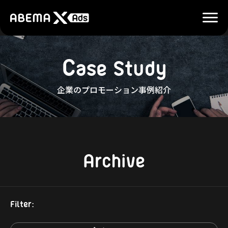
C
a
s
e
S
t
u
d
y
企業のプロモーション事例紹介
Archive
Filter