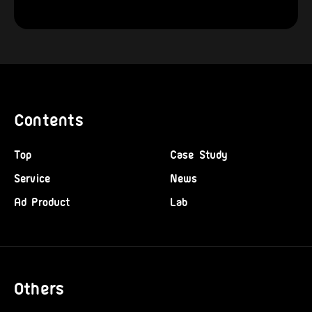
Contents
Top
Case Study
Service
News
Ad Product
Lab
Others