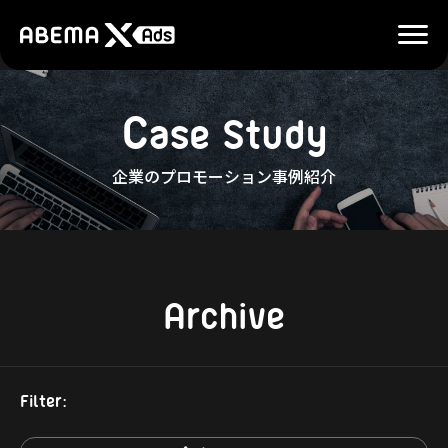
C
a
s
e
S
t
u
d
y
企業のプロモーション事例紹介
Archive
Filter